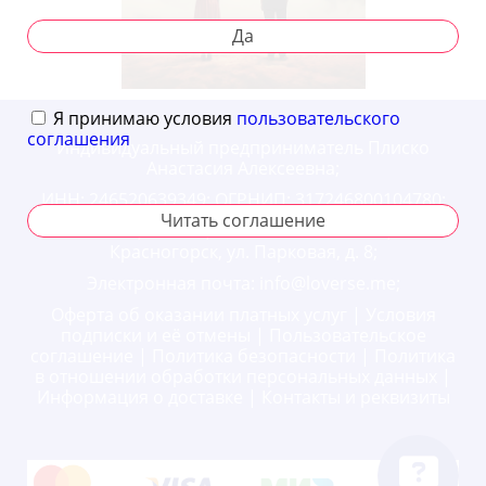
Video
Да
Я принимаю условия
пользовательского
соглашения
Индивидуальный предприниматель Плиско
Анастасия Алексеевна;
ИНН: 246520639349; ОГРНИП: 317246800104780;
Читать соглашение
143404, Россия, Московская область, г.
Красногорск, ул. Парковая, д. 8;
Электронная почта:
info@loverse.me;
Оферта об оказании платных услуг
|
Условия
подписки и её отмены
|
Пользовательское
соглашение
|
Политика безопасности
|
Политика
в отношении обработки персональных данных
|
Информация о доставке
|
Контакты и реквизиты