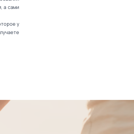
, а сами
оторое у
олучаете