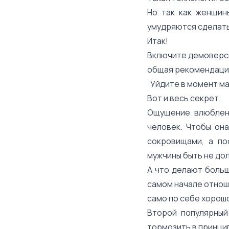
Но так как женщин
умудряются сделать 
Итак!
Включите демоверси
общая рекомендация 
Уйдите в момент ма
Вот и весь секрет.
Ощущение влюбленн
человек. Чтобы она
сокровищами, а по
мужчины быть не до
А что делают больш
самом начале отноше
само по себе хорошо
Второй популярный
тормозить в принцип