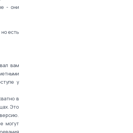
е - они
 но есть
вал вам
сметными
ступе у
кватно в
цах. Это
оверсию.
не могут
воевания