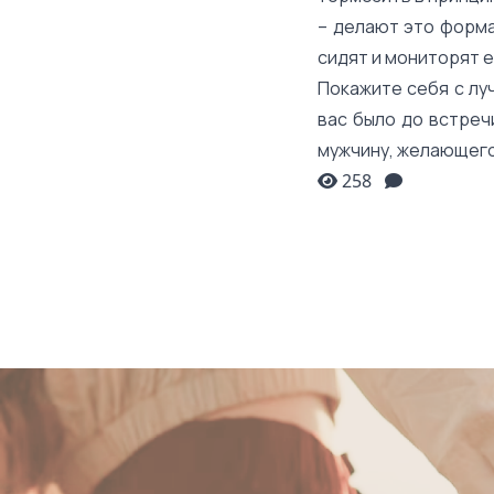
– делают это форма
сидят и мониторят ег
Покажите себя с лу
вас было до встреч
мужчину, желающего
258