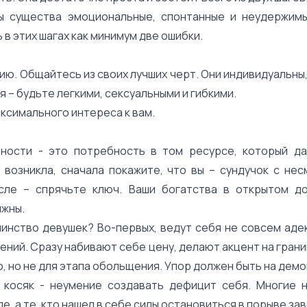
ы существа эмоциональные, спонтанные и неудержимы
в этих шагах как минимум две ошибки.
ю. Общайтесь из своих лучших черт. Они индивидуальны,
– будьте легкими, сексуальными и гибкими.
ксимального интереса к вам.
ости - это потребность в том ресурсе, который да
 возникла, сначала покажите, что вы – сундучок с не
сле – спрячьте ключ. Ваши богатства в открытом до
лжны.
инство девушек? Во-первых, ведут себя не совсем аде
ний. Сразу набивают себе цену, делают акцент на грани
, но не для этапа обольщения. Упор должен быть на дем
 косяк - неумение создавать дефицит себя. Многие 
е, а те, кто нашел в себе силы остановиться в порыве за