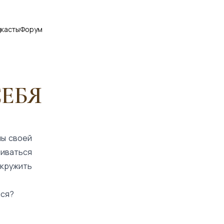
касты
Форум
СЕБЯ
ны своей
ниваться
скружить
лся?
.