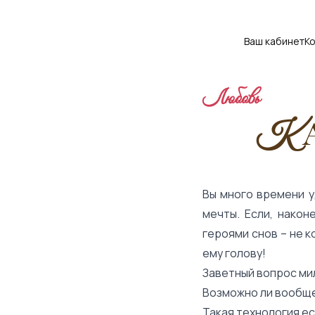
Ваш кабинет
К
Любовь
К
Вы много времени у
мечты. Если, након
героями снов – не к
ему голову!
Заветный вопрос мил
Возможно ли вообще
Такая технология ес