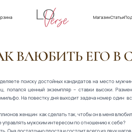
Loverse
орзина
Магазин
Статьи
Под
АК ВЛЮБИТЬ ЕГО В 
деляете поиску достойных кандидатов на место мужчи
ец, попался ценный экземпляр – ставки высоки. Разме
омильфо. На повестку дня выходит задача номер один: в
лионов женщин: как сделать так, чтобы он в меня влюби
 управлять мужским интересом по отношению к себе?
ть. Она достаточно проста и состоит всего из двух шагов