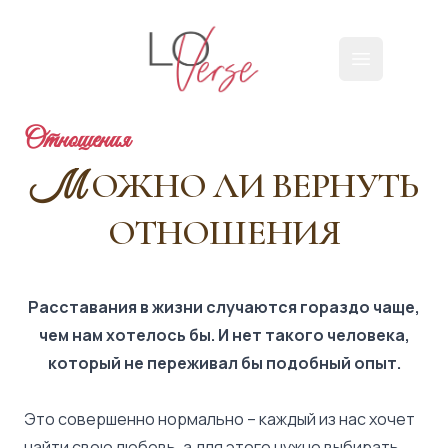
Loverse
Открыть г
Отношения
ОЖНО ЛИ ВЕРНУТЬ
М
ОТНОШЕНИЯ
Расставания в жизни случаются гораздо чаще,
чем нам хотелось бы. И нет такого человека,
который не переживал бы подобный опыт.
Это совершенно нормально – каждый из нас хочет
найти свою любовь, а для этого нужно выбирать.