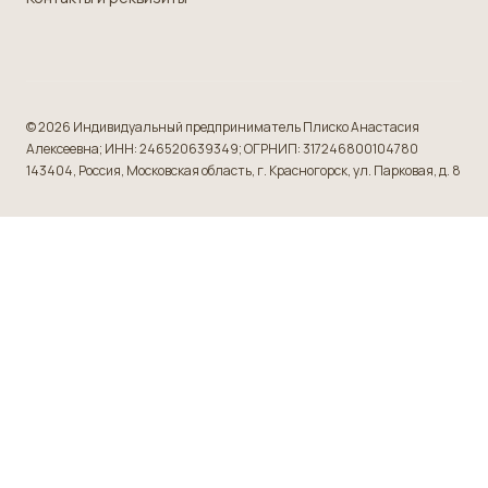
© 2026 Индивидуальный предприниматель Плиско Анастасия
Алексеевна; ИНН: 246520639349; ОГРНИП: 317246800104780
143404, Россия, Московская область, г. Красногорск, ул. Парковая, д. 8