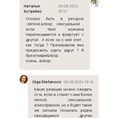
Наталья
06.08.2024
Астрейко
18:10
Сложно быть в ресурсе
-лёгкой,&nbsp; сексуальной ,
если твой мужчина
переписывается и флиртует с
другой . А если он с ней спит ,
как тогда ? Презерватив ему
предложить одеть вдруг ? Я
брезгливая&nbsp;
очень...&nbsp;
Olga Stefanovic
06.08.2024 19:18
Какую реакцию можно ожидать
от м, если ж станет с ним более
легкой, сексуальной,
атмосферной, но и будет такие
же сигналы посылать рядом
находящимся другим