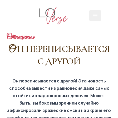
Loverse
Открыть г
Отношения
Н ПЕРЕПИСЫВАЕТСЯ
О
С ДРУГОЙ
Он переписывается с другой! Эта новость
способна вывести из равновесия даже самых
стойких и хладнокровных девочек. Может
быть, вы боковым зрением случайно
зафиксировали вражеские смски на экране его
телефона или даже потратили не один десяток