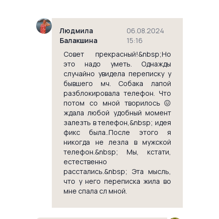
` `
Людмила
06.08.2024
Балакшина
15:16
Совет прекрасный!&nbsp;Но
это надо уметь. Однажды
случайно увидела переписку у
бывшего мч. Собака лапой
разблокировала телефон. Что
потом со мной творилось😖
ждала любой удобный момент
залезть в телефон,&nbsp; идея
фикс была..После этого я
никогда не лезла в мужской
телефон.&nbsp; Мы, кстати,
естественно
расстались.&nbsp; Эта мысль,
что у него переписка жила во
мне спала сл мной.